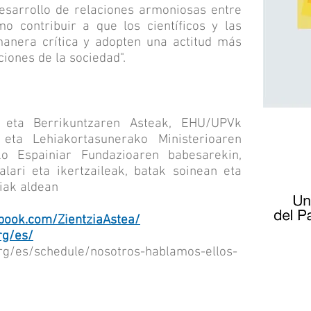
desarrollo de relaciones armoniosas entre
mo contribuir a que los científicos y las
 manera crítica y adopten una actitud más
iones de la sociedad".
en eta Berrikuntzaren Asteak, EHU/UPVk
eta Lehiakortasunerako Ministerioaren
ko Espainiar Fundazioaren babesarekin,
alari eta ikertzaileak, batak soinean eta
tiak aldean
book.com/ZientziaAstea/
rg/es/
.org/es/schedule/nosotros-hablamos-ellos-