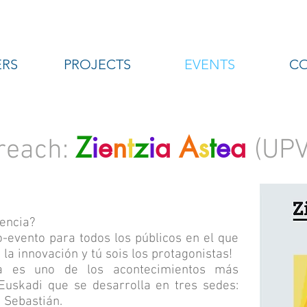
RS
PROJECTS
EVENTS
C
Z
i
e
n
t
z
i
a
A
s
t
e
a
treach:
(UP
encia?
-evento para todos los públicos en el que
 la innovación y tú sois los protagonistas!
a es uno de los acontecimientos más
Euskadi que se desarrolla en tres sedes:
n Sebastián.